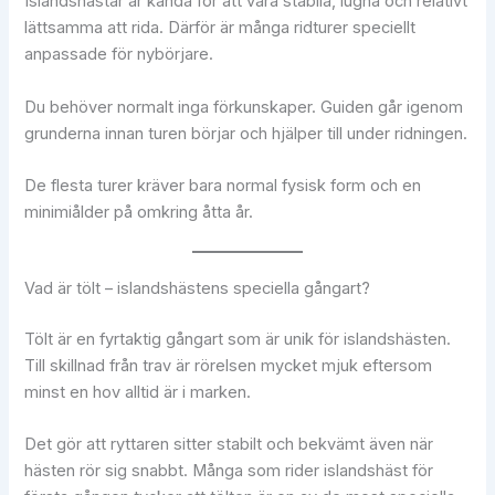
Islandshästar är kända för att vara stabila, lugna och relativt
lättsamma att rida. Därför är många ridturer speciellt
anpassade för nybörjare.
Du behöver normalt inga förkunskaper. Guiden går igenom
grunderna innan turen börjar och hjälper till under ridningen.
De flesta turer kräver bara normal fysisk form och en
minimiålder på omkring åtta år.
Vad är tölt – islandshästens speciella gångart?
Tölt är en fyrtaktig gångart som är unik för islandshästen.
Till skillnad från trav är rörelsen mycket mjuk eftersom
minst en hov alltid är i marken.
Det gör att ryttaren sitter stabilt och bekvämt även när
hästen rör sig snabbt. Många som rider islandshäst för