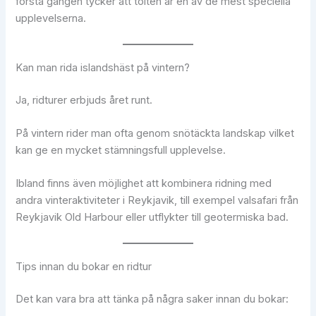
första gången tycker att tölten är en av de mest speciella
upplevelserna.
Kan man rida islandshäst på vintern?
Ja, ridturer erbjuds året runt.
På vintern rider man ofta genom snötäckta landskap vilket
kan ge en mycket stämningsfull upplevelse.
Ibland finns även möjlighet att kombinera ridning med
andra vinteraktiviteter i Reykjavik, till exempel valsafari från
Reykjavik Old Harbour eller utflykter till geotermiska bad.
Tips innan du bokar en ridtur
Det kan vara bra att tänka på några saker innan du bokar: