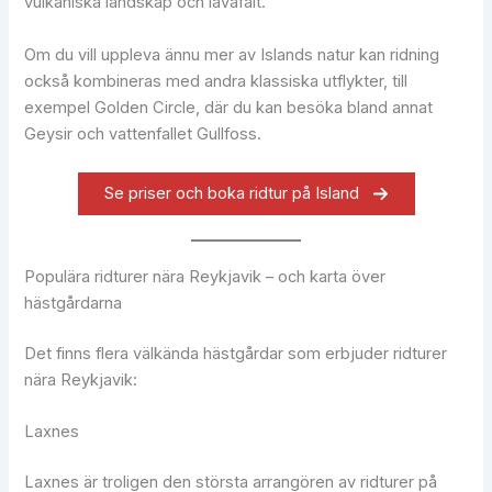
vulkaniska landskap och lavafält.
Om du vill uppleva ännu mer av Islands natur kan ridning
också kombineras med andra klassiska utflykter, till
exempel Golden Circle, där du kan besöka bland annat
Geysir och vattenfallet Gullfoss.
Se priser och boka ridtur på Island
Populära ridturer nära Reykjavik – och karta över
hästgårdarna
Det finns flera välkända hästgårdar som erbjuder ridturer
nära Reykjavik:
Laxnes
Laxnes är troligen den största arrangören av ridturer på