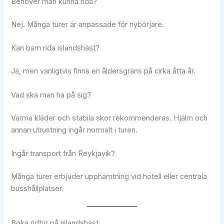
Behöver man kunna rida?
Nej. Många turer är anpassade för nybörjare.
Kan barn rida islandshäst?
Ja, men vanligtvis finns en åldersgräns på cirka åtta år.
Vad ska man ha på sig?
Varma kläder och stabila skor rekommenderas. Hjälm och
annan utrustning ingår normalt i turen.
Ingår transport från Reykjavik?
Många turer erbjuder upphämtning vid hotell eller centrala
busshållplatser.
Boka ridtur på islandshäst