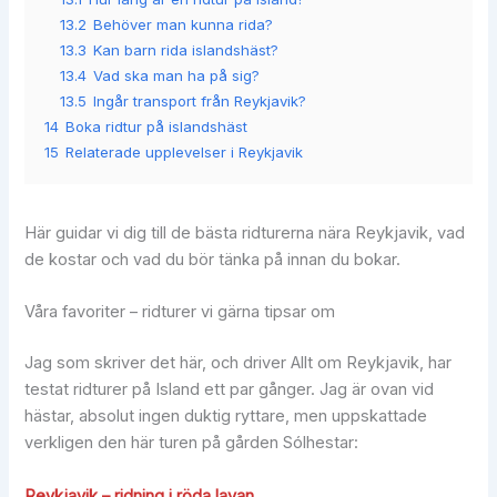
13.2
Behöver man kunna rida?
13.3
Kan barn rida islandshäst?
13.4
Vad ska man ha på sig?
13.5
Ingår transport från Reykjavik?
14
Boka ridtur på islandshäst
15
Relaterade upplevelser i Reykjavik
Här guidar vi dig till de bästa ridturerna nära Reykjavik, vad
de kostar och vad du bör tänka på innan du bokar.
Våra favoriter – ridturer vi gärna tipsar om
Jag som skriver det här, och driver Allt om Reykjavik, har
testat ridturer på Island ett par gånger. Jag är ovan vid
hästar, absolut ingen duktig ryttare, men uppskattade
verkligen den här turen på gården Sólhestar:
Reykjavik – ridning i röda lavan