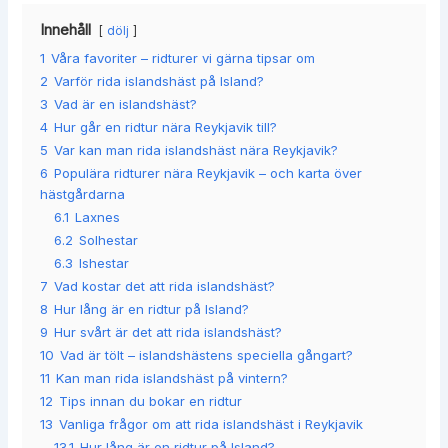
Innehåll
dölj
1
Våra favoriter – ridturer vi gärna tipsar om
2
Varför rida islandshäst på Island?
3
Vad är en islandshäst?
4
Hur går en ridtur nära Reykjavik till?
5
Var kan man rida islandshäst nära Reykjavik?
6
Populära ridturer nära Reykjavik – och karta över
hästgårdarna
6.1
Laxnes
6.2
Solhestar
6.3
Ishestar
7
Vad kostar det att rida islandshäst?
8
Hur lång är en ridtur på Island?
9
Hur svårt är det att rida islandshäst?
10
Vad är tölt – islandshästens speciella gångart?
11
Kan man rida islandshäst på vintern?
12
Tips innan du bokar en ridtur
13
Vanliga frågor om att rida islandshäst i Reykjavik
13.1
Hur lång är en ridtur på Island?