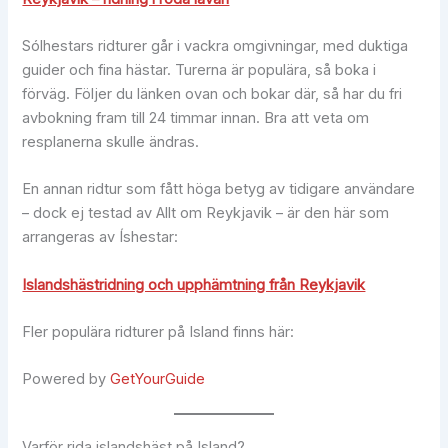
Sólhestars ridturer går i vackra omgivningar, med duktiga
guider och fina hästar. Turerna är populära, så boka i
förväg. Följer du länken ovan och bokar där, så har du fri
avbokning fram till 24 timmar innan. Bra att veta om
resplanerna skulle ändras.
En annan ridtur som fått höga betyg av tidigare användare
– dock ej testad av Allt om Reykjavik – är den här som
arrangeras av Íshestar:
Islandshästridning och upphämtning från Reykjavik
Fler populära ridturer på Island finns här:
Powered by
GetYourGuide
Varför rida islandshäst på Island?